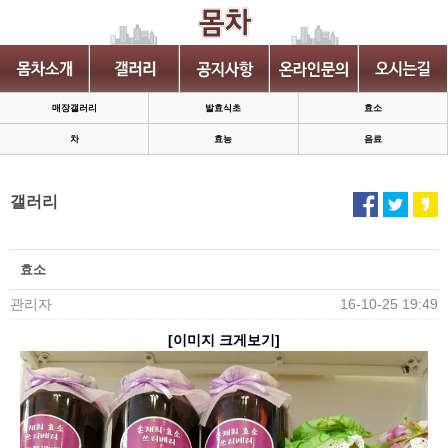
매장갤러리
발효식초
효소
차
효능
음료
갤러리
효소
관리자
16-10-25 19:49
[이미지 크게보기]