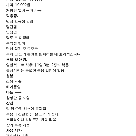
가격: 10 000원
처방전 없이 구매 가능
적응증:
만성 반응성 간염
담관염
담낭염
담도 운동 장애
무력성 변비
담낭 절제 후 증후군
특히 입 안의 쓴맛을 완화하는 데 효과적입니다.
용법 및 용량:
일반적으로 식후에 1일 3번, 2정씩 복용
급성기에는 특별한 복용 일정이 있음
성분:
소의 담즙
쐐기풀잎
마늘 구근
활성탄 등 포함
장점:
입 안 쓴맛 해소에 효과적
복용이 간편함 (작은 크기의 정제)
부작용이나 알레르기 반응 없음
장기 복용 가능
사용 기간: